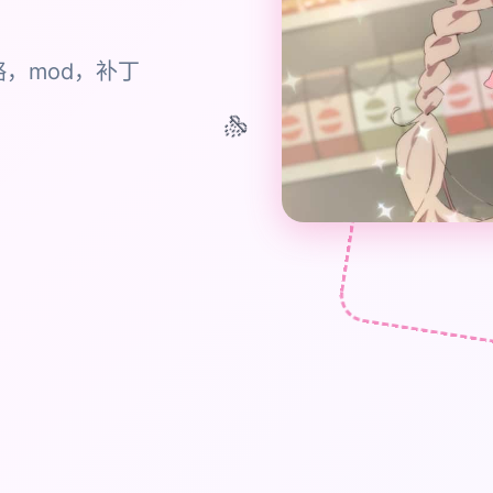
，mod，补丁
🎊