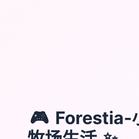
🎮
Foresti
✨
牧场生活