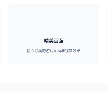
精美画面
精心打磨的游戏画面与视觉效果