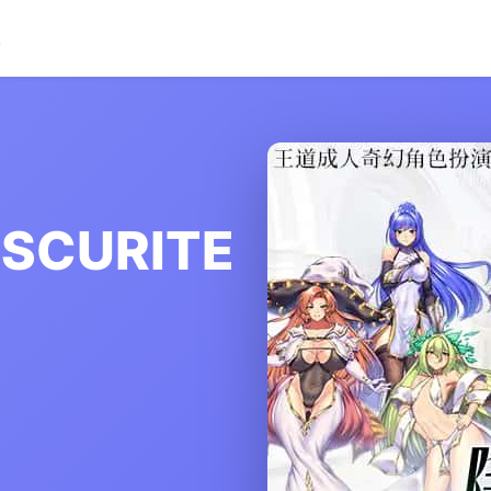
E
CURITE