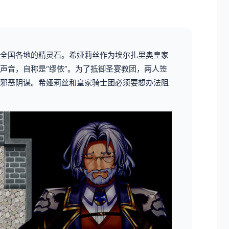
全国各地的精灵石。希娅莉丝作为埃尔扎里奥皇家
声音，自称是“缪依”。为了抵御圣宴教团，两人签
邪恶阴谋。希娅莉丝和皇家骑士团必须要想办法阻