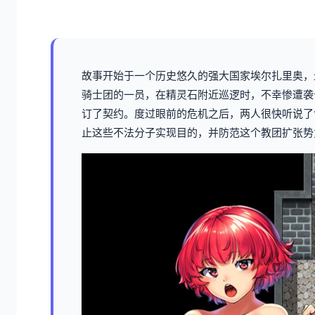
故事开始于一个历史悠久的强大国家埃尔扎里奥，
骑士团的一员，在精灵石附近巡逻时，不幸惨遭袭
订了契约。度过眼前的危机之后，两人很快听说了
止这些不法分子实现目的，并防范这个教团扩张势