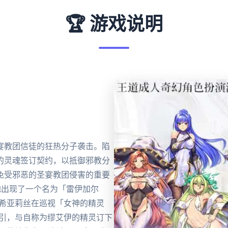
🏆 游戏说明
宴教团信徒的狂热分子袭击。陷
的灵魂签订契约，以抵御邪教分
免受邪恶的圣宴教团侵害的重要
地出现了一个名为「雷伊加尔
的希亚莉丝在巡视「女神的精灵
指引，与自称为缪艾伊的精灵订下