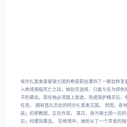
埃尔扎里奥皇家骑士团的希娅莉丝遭到了一群自称圣
入绝境濒临死亡之际，她别无选择，只能与名为缪依
子的袭击。现在她必须踏上旅途，完成保护精灵石，
任务。 拥有悠久历史的阿尔扎里奥王国。 然而，各
兹」的邪教团，正在作恶。 某日，身为骑士团一员
石」时遭到袭击。 在绝境中，她听从了一个声音的