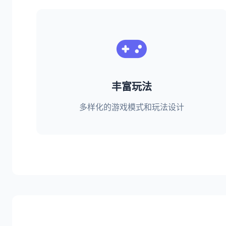
丰富玩法
多样化的游戏模式和玩法设计