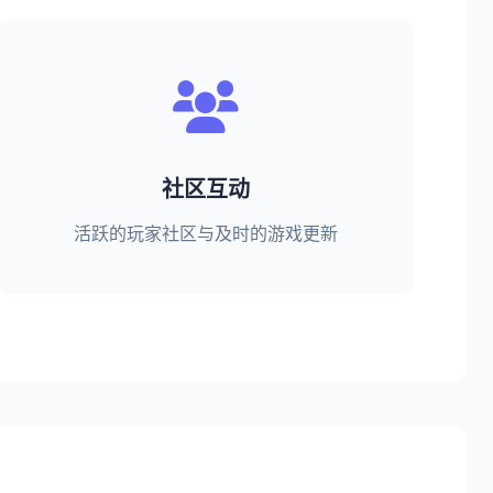
社区互动
活跃的玩家社区与及时的游戏更新